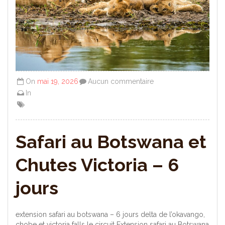
On
mai 19, 2026
Aucun commentaire
In
Safari au Botswana et
Chutes Victoria – 6
jours
extension safari au botswana – 6 jours delta de l’okavango,
chobe et victoria falls le circuit Extension safari au Botswana