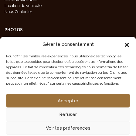
Location de véhicule
Nous Contacter
PHOTOS
Galeries Photos
Gérer le consentement
Photos Animaux
Photos Paysages
Pour offrir les meilleures expériences, nous utilisons des technologies
Photos Population
telles que les cookies pour stocker et/ou accéder aux informations des
Crédit Photos
appareils. Le fait de consentir à ces technologies nous permettra de traiter
des données telles que le comportement de navigation ou les ID uniques
sur ce site. Le fait de ne pas consentir ou de retirer son consentement
peut avoir un effet négatif sur certaines caractéristiques et fonctions.
CONTACT EN NAMIBIE
Accepter
Tél/Fax : +264 61 220 197
info@tourmalinesafaris.com
Refuser
25 Hoepfner Street, Windhoek, NAMIBIA
Voir les préférences