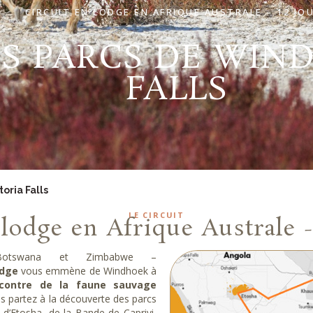
CIRCUIT EN LODGE EN AFRIQUE AUSTRALE – 12 JO
S PARCS DE WIN
FALLS
oria Falls
LE CIRCUIT
 lodge en Afrique Australe 
Botswana et Zimbabwe –
odge
vous emmène de Windhoek à
ncontre de la faune sauvage
us partez à la découverte des parcs
d’Etosha, de la Bande de Caprivi,