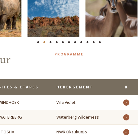
PROGRAMME
our
SITES & ÉTAPES
HÉBERGEMENT
B
WINDHOEK
Villa Violet
✓
WATERBERG
Waterberg Wilderness
✓
ETOSHA
NWR Okaukuejo
✓