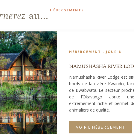
HÉBERGEMENTS
rnerez
au...
HÉBERGEMENT - JOUR 8
NAMUSHASHA RIVER LO
Namushasha River Lodge est situ
bords de la rivière Kwando, fac
de Bwabwata. Le secteur proche
de l’Okavango abrite un
extrêmement riche et permet de
animaliers de qualité.
VOIR L'HÉBERGEMENT