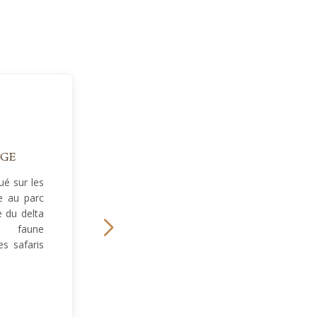
DGE
é sur les
e au parc
 du delta
e faune
s safaris