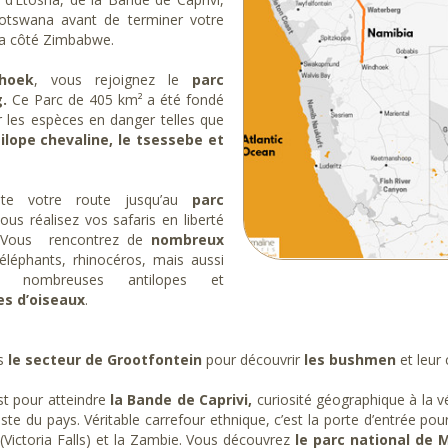
otswana avant de terminer votre
ia côté Zimbabwe.
hoek
, vous rejoignez le
parc
.
Ce Parc de 405 km² a été fondé
 les espèces en danger telles que
tilope chevaline, le tsessebe et
ite votre route jusqu’au
parc
ous réalisez vos safaris en liberté
c. Vous rencontrez de
nombreux
éléphants, rhinocéros, mais aussi
e nombreuses antilopes et
es d’oiseaux
.
ns
le secteur de Grootfontein
pour découvrir
les bushmen
et leur 
st pour atteindre
la Bande de Caprivi,
curiosité géographique à la v
este du pays. Véritable carrefour ethnique, c’est la porte d’entrée 
Victoria Falls) et la Zambie. Vous découvrez
le parc national de