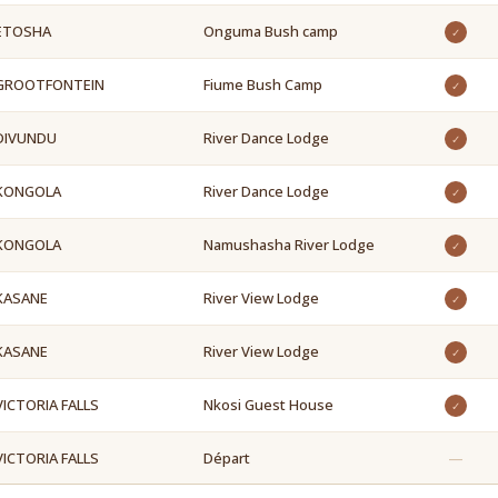
ETOSHA
Onguma Bush camp
✓
GROOTFONTEIN
Fiume Bush Camp
✓
DIVUNDU
River Dance Lodge
✓
KONGOLA
River Dance Lodge
✓
KONGOLA
Namushasha River Lodge
✓
KASANE
River View Lodge
✓
KASANE
River View Lodge
✓
VICTORIA FALLS
Nkosi Guest House
✓
VICTORIA FALLS
Départ
—