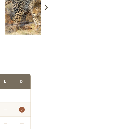
L
D
—
—
—
✓
—
—