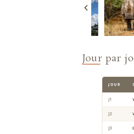
Jour par j
JOUR
J1
J2
J3