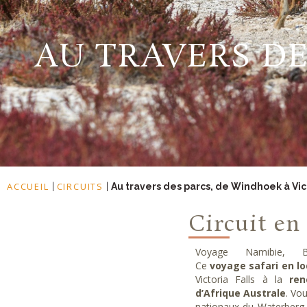
AU TRAVERS DE
ACCUEIL
CIRCUITS
|
|
Au travers des parcs, de Windhoek à Vict
Circuit en
Voyage Namibie, 
Ce
voyage
safari en l
Victoria Falls à la
re
d’Afrique Australe
. Vo
nationaux du Waterberg, 