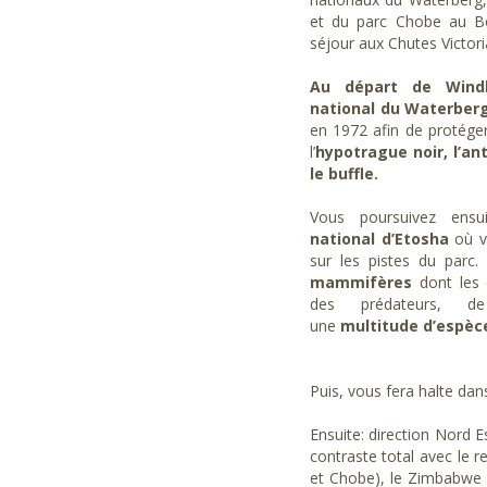
et du parc Chobe au B
séjour aux Chutes Victor
Au départ de Wind
national du Waterberg
en 1972 afin de protéger
l’
hypotrague noir, l’an
le buffle.
Vous poursuivez ensu
national d’Etosha
où v
sur les pistes du par
mammifères
dont les 
des prédateurs, d
une
multitude d’espèc
Puis, vous fera halte da
Ensuite: direction Nord E
contraste total avec le r
et Chobe), le Zimbabwe (