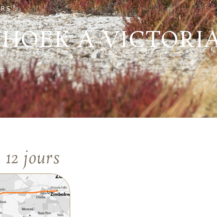
URS
DHOEK A VICTORI
-
12 jours