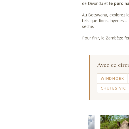
de Divundu et
le parc n
Au Botswana, explorez l
tels que lions, hyènes
sèche.
Pour finir, le Zambèze f
Avec ce circu
WINDHOEK
CHUTES VICT