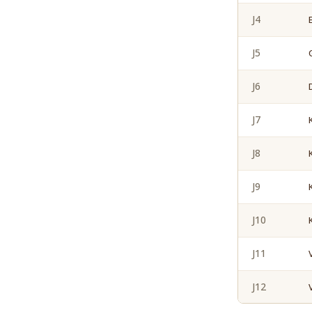
J4
J5
J6
J7
J8
J9
J10
J11
J12