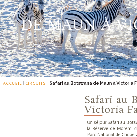
DE MAUN À VI
ACCUEIL
CIRCUITS
|
|
Safari au Botswana de Maun à Victoria F
Safari au 
Victoria F
Un séjour Safari au Bots
la Réserve de Moremi de
Parc National de Chobe a