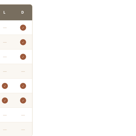
L
D
—
✓
—
✓
—
✓
—
—
✓
✓
✓
✓
—
—
—
—