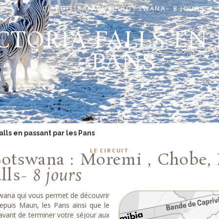
CIRCUIT SAFARI AU BOTSWANA– 8 JOURS
CTORIA FALLS EN 
PANS
alls en passant par les Pans
LE CIRCUIT
Botswana : Moremi , Chobe, 
alls-
8 jours
wana qui vous permet de découvrir
puis Maun, les Pans ainsi que le
vant de terminer votre séjour aux