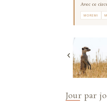
Avec ce circu
MOREMI
M
Jour par j