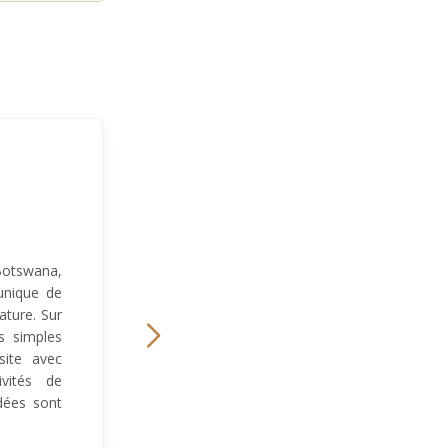
 Botswana,
unique de
ature. Sur
s simples
site avec
vités de
dées sont