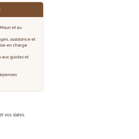
S
à Maun et au
ges, assistance et
rise en charge
s aux guides et
 dépenses
et vos dates.