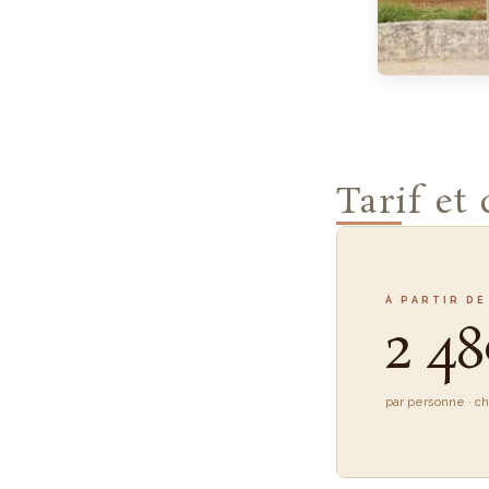
Tarif et
À PARTIR DE
2 48
par personne · c