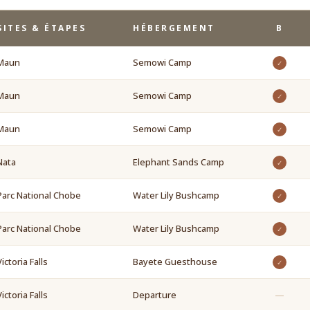
SITES & ÉTAPES
HÉBERGEMENT
B
Maun
Semowi Camp
✓
Maun
Semowi Camp
✓
Maun
Semowi Camp
✓
Nata
Elephant Sands Camp
✓
Parc National Chobe
Water Lily Bushcamp
✓
Parc National Chobe
Water Lily Bushcamp
✓
Victoria Falls
Bayete Guesthouse
✓
Victoria Falls
Departure
—