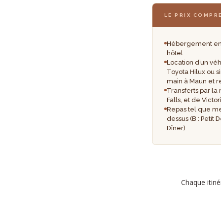
LE PRIX COMPR
Hébergement en 
hôtel
Location d’un vé
Toyota Hilux ou si
main à Maun et r
Transferts par la
Falls, et de Victor
Repas tel que me
dessus (B : Petit 
Dîner)
Chaque itiné