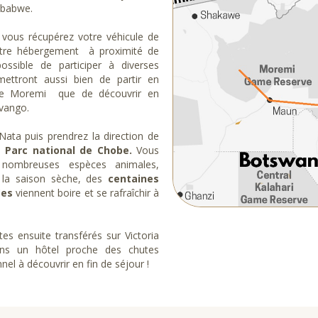
mbabwe.
 vous récupérez votre véhicule de
votre hébergement à proximité de
ossible de participer à diverses
mettront aussi bien de partir en
 de Moremi que de découvrir en
vango.
Nata puis prendrez la direction de
du
Parc national de Chobe.
Vous
 nombreuses espèces animales,
 la saison sèche, des
centaines
fles
viennent boire et se rafraîchir à
tes ensuite transférés sur Victoria
ns un hôtel proche des chutes
nnel à découvrir en fin de séjour !