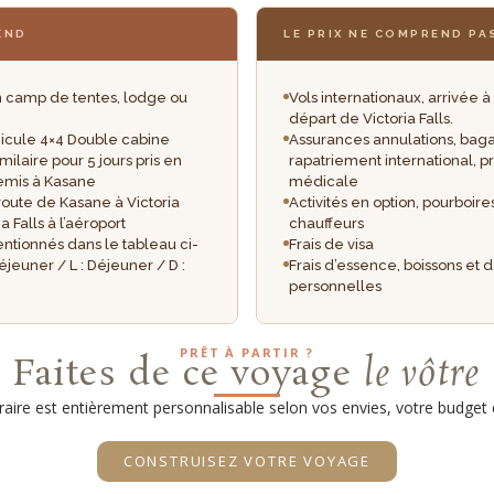
END
LE PRIX NE COMPREND PA
camp de tentes, lodge ou
Vols internationaux, arrivée 
départ de Victoria Falls.
hicule 4×4 Double cabine
Assurances annulations, baga
milaire pour 5 jours pris en
rapatriement international, p
emis à Kasane
médicale
 route de Kasane à Victoria
Activités en option, pourboire
ia Falls à l’aéroport
chauffeurs
ntionnés dans le tableau ci-
Frais de visa
Déjeuner / L : Déjeuner / D :
Frais d’essence, boissons et
personnelles
PRÊT À PARTIR ?
Faites de ce voyage
le vôtre
raire est entièrement personnalisable selon vos envies, votre budget 
CONSTRUISEZ VOTRE VOYAGE