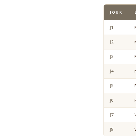
JOUR
J1
J2
J3
J4
J5
J6
J7
J8