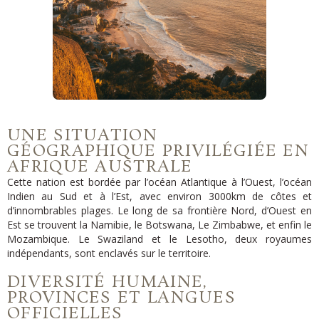
UNE SITUATION
DÉCOUVREZ
GÉOGRAPHIQUE PRIVILÉGIÉE EN
WESTERN CAPE
AFRIQUE AUSTRALE
Cette nation est bordée par l’océan Atlantique à l’Ouest, l’océan
Indien au Sud et à l’Est, avec environ 3000km de côtes et
d’innombrables plages. Le long de sa frontière Nord, d’Ouest en
Est se trouvent la Namibie, le Botswana, Le Zimbabw
e, et enfin le
Mozambique. Le Swaziland et le Lesotho, deux royaumes
indépendants, sont enclavés sur le territoir
e.
DIVERSITÉ HUMAINE,
PROVINCES ET LANGUES
OFFICIELLES