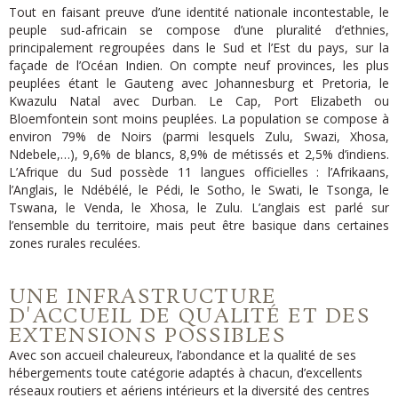
Tout en faisant preuve d’une identité nationale incontestable, le
peuple sud-africain se compose d’une pluralité d’ethnies,
principalement regroupées dans le Sud et l’Est du pays, sur la
façade de l’Océan Indien. On com
pte neuf provinces, les plus
peuplées étant le Gauteng avec Johannesburg et Pretoria, le
Kwazulu Natal avec Durban. Le Cap, Port Elizabeth ou
Bloemfontein so
nt moins peuplées. La population se compose à
environ 79% de Noirs (parmi lesquels Zulu, Swazi
, Xhosa,
Ndebele,…), 9,6% de blancs, 8,9% de métissés et 2,5% d’indiens.
L’Afrique du Sud possède 11 langues officielles : l’Afrikaans,
l’Anglais, le Ndébélé, le Pédi, le Sotho, le Swati, le Tsonga, le
Tswana, le Venda, le Xhosa, le Zulu. L’anglais est parlé sur
l’ensemble du territoire, mais peut être basique dans certaines
zones rurales reculées.
UNE INFRASTRUCTURE
D'ACCUEIL DE QUALITÉ ET DES
EXTENSIONS POSSIBLES
Avec son accueil chaleureux, l’abondance et la qualité de ses
hébergements toute catégorie adaptés à chacun, d’excellents
réseaux routiers et aériens intérieurs et la diversité des centres