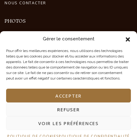
NOUS CONTACTER
PHOTOS
GALERIES PHOTOS
Gérer le consentement
PHOTOS ANIMAUX
PHOTOS PAYSAGES
Pour offrir les meilleures expériences, nous utilisons des technologies
PHOTOS POPULATION
telles que les cookies pour stocker et/ou accéder aux informations des
CRÉDIT PHOTOS
appareils. Le fait de consentir à ces technologies nous permettra de traiter
des données telles que le comportement de navigation ou les ID uniques
sur ce site. Le fait de ne pas consentir ou de retirer son consentement
peut avoir un effet négatif sur certaines caractéristiques et fonctions.
CONTACT EN NAMIBIE
ACCEPTER
Tél/Fax : +264 61 220 197
INFO@TOURMALINESAFARIS.COM
REFUSER
25 Hoepfner Street, Windhoek, NAMIBIA
VOIR LES PRÉFÉRENCES
POLITIQUE DE COOKIES
POLITIQUE DE CONFIDENTIALITÉ