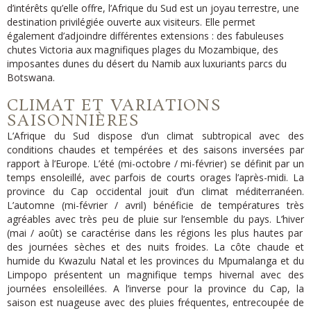
d’intérêts qu’elle offre, l’Afrique du Sud est un joyau terrestre
, une
destination privilégiée ouverte aux visiteurs. Elle permet
également d’adjoindre différentes extensions : des fabuleuses
chutes Victoria aux magnifiques plages du Moz
ambique, des
imposantes dunes du désert du Namib aux luxuriants parcs du
Botswana.
CLIMAT ET VARIATIONS
SAISONNIÈRES
L
’Afrique du Sud dispose d’un climat subtropical avec des
conditions chaudes et tempérées et des saisons inversées par
rapport à l’Europe. L’été (mi-octobre / mi-février) se définit par un
temps ensoleillé, avec parfois de courts orages l’après-midi. La
province du Cap occidental
jouit d’un climat méditerranéen.
L’automne (mi-fé
vrier / avril) bénéficie de températures très
agréables avec trè
s peu de pluie sur l’ensemble du pays. L’hiver
(mai /
août) se caractérise dans les régions les plus hautes par
des journées s
èches et des nuits froides. La côt
e chaude et
humide du Kwazulu Natal et les provinces du Mpumalanga et du
Limpopo présentent un magnifi
que temps hivernal avec des
journées ensoleillées. A l’inverse pour la province du Cap, la
saison est nuageuse avec des pluies fréquent
es, entrecoupée de