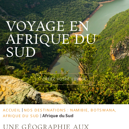
VOYAGE EN
AFRIQUE DU
SUD
CRÉEZ VOTRE VOYAGE
ACCUEIL
NOS DESTINATIONS : NAMIBIE, BOTSWANA,
|
AFRIQUE DU SUD
|
Afrique du Sud
UNE GÉOGRAPHIE AUX