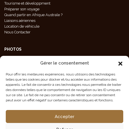
Tourisme et développment
Préparer son voyage
Quand partir en Afrique Australe ?
Liaisons aériennes
Location de véhicule
Nous Contacter
PHOTOS
Galeries Photos
Gérer le consentement
Photos Animaux
Photos Paysages
Pour offrir les meilleures expériences, nous utilisons des technologies
Photos Population
telles que les cookies pour stocker et/ou accéder aux informations des
Crédit Photos
appareils. Le fait de consentir à ces technologies nous permettra de traiter
des données telles que le comportement de navigation ou les ID uniques
sur ce site. Le fait de ne pas consentir ou de retirer son consentement
peut avoir un effet négatif sur certaines caractéristiques et fonctions.
CONTACT EN NAMIBIE
Accepter
Tél/Fax : +264 61 220 197
info@tourmalinesafaris.com