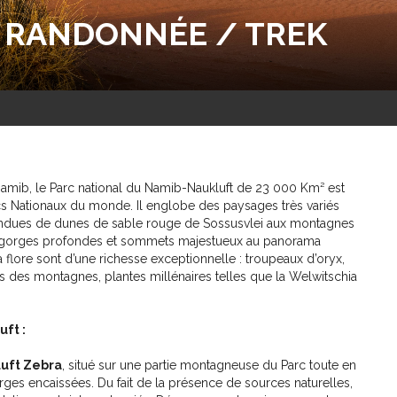
 RANDONNÉE / TREK
Namib, le Parc national du Namib-Naukluft de 23 000 Km² est
cs Nationaux du monde. Il englobe des paysages très variés
endues de dunes de sable rouge de Sossusvlei aux montagnes
t gorges profondes et sommets majestueux au panorama
la flore sont d’une richesse exceptionnelle : troupeaux d’oryx,
 des montagnes, plantes millénaires telles que la Welwitschia
ft :
luft Zebra
, situé sur une partie montagneuse du Parc toute en
ges encaissées. Du fait de la présence de sources naturelles,