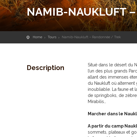
NAMIB-NAUKLUFT –
Home
Tours
Namib-Naukluft – Randonnée / Trek
Situé dans le désert du 
Description
l’un des plus grands Par
allant des immenses ét
du Naukluft où alternen
inoubliable. La faune et 
de springboks, de zèbres
Mirabilis…
Marcher dans le Nauklu
A partir du camp Nauk
sommets, plateaux et gor