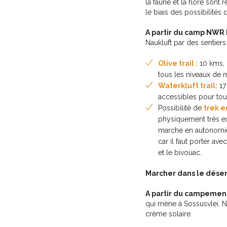
la faune et la flore sont
le biais des possibilités
A partir du camp NWR 
Naukluft par des sentiers
Olive trail :
10 kms, 
tous les niveaux de 
Waterkluft trail:
17
accessibles pour tou
Possibilité de
trek e
physiquement très exi
marche en autonomie
car il faut porter ave
et le bivouac.
Marcher dans le déser
A partir du campeme
qui mène à Sossusvlei. N
crème solaire.