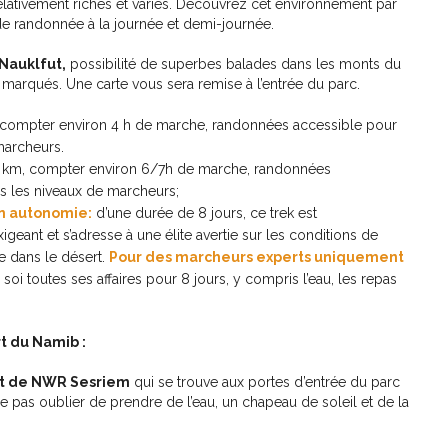
 relativement riches et variés. Découvrez cet environnement par
 de randonnée à la journée et demi-journée.
Nauklfut,
possibilité de superbes balades dans les monts du
 marqués. Une carte vous sera remise à l’entrée du parc.
compter environ 4 h de marche, randonnées accessible pour
marcheurs.
 km, compter environ 6/7h de marche, randonnées
s les niveaux de marcheurs;
n autonomie:
d’une durée de 8 jours, ce trek est
geant et s’adresse à une élite avertie sur les conditions de
 dans le désert.
Pour des marcheurs experts uniquement
c soi toutes ses affaires pour 8 jours, y compris l’eau, les repas
t du Namib :
nt de NWR Sesriem
qui se trouve aux portes d’entrée du parc
e pas oublier de prendre de l’eau, un chapeau de soleil et de la