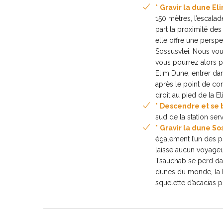
*
Gravir la dune Eli
150 mètres, l’escalad
part la proximité de
elle offre une persp
Sossusvlei. Nous vou
vous pourrez alors p
Elim Dune, entrer dan
après le point de con
droit au pied de la E
*
Descendre et se 
sud de la station serv
*
Gravir la dune Sos
également l’un des p
laisse aucun voyageur 
Tsauchab se perd da
dunes du monde, la b
squelette d’acacias 