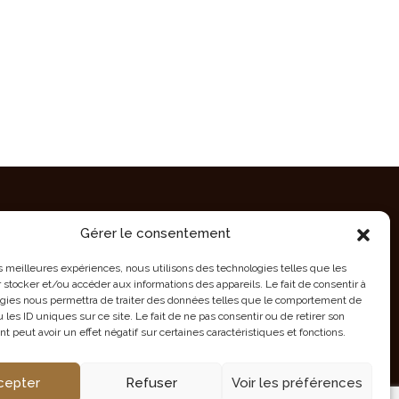
Gérer le consentement
CONTACT EN NAMIBIE
les meilleures expériences, nous utilisons des technologies telles que les
 stocker et/ou accéder aux informations des appareils. Le fait de consentir à
Tél/Fax : +264 61 220 197
gies nous permettra de traiter des données telles que le comportement de
info@tourmalinesafaris.com
 les ID uniques sur ce site. Le fait de ne pas consentir ou de retirer son
25 Hoepfner Street, Windhoek,
 peut avoir un effet négatif sur certaines caractéristiques et fonctions.
NAMIBIA
cepter
Refuser
Voir les préférences