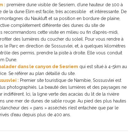
m :
première dune visible de Sesriem, d’une hauteur de 100 à
e de la dune Elim est facile, très accessible et intéressante. De
s montagnes du Naukluft et sa position en bordure de plaine,
ective complètement différente des dunes du site de
s recommandons cette visite en milieu ou fin d’après-midi,
rofiter des lumières du coucher du soleil. Pour vous rendre à
s le Parc en direction de Sossusvlei, et, à quelques kilomètres
trôle des permis, prendre la piste à droite. Elle vous conduit
lim Dune.
balader dans le canyon de Sesriem
qui est situé à 4-5km au
ice. Se référer au plan détaillé du site.
susvlei :
Premier site touristique de Namibie, Sossusvlei est
lus photographiés. La beauté des lumières et des paysages ne
indifférent. Ici, la ligne verte des acacias du lit de la rivière
ns une mer de dunes de sable rouge. Au pied des plus hautes
lancheur des « pans » asséchés n’est entachée que par le
privés d’eau depuis plus de 400 ans.