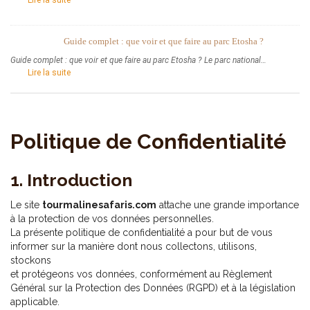
Lire la suite
pour
Où
un
dormir
road
à
trip
Guide complet : que voir et que faire au parc Etosha ?
Etosha
en
Guide complet : que voir et que faire au parc Etosha ? Le parc national…
:
4×4
:
Lire la suite
Guide
réussi
Guide
complet
complet
des
:
hébergements
que
et
Politique de Confidentialité
voir
lodges
et
de
que
safari
faire
1. Introduction
au
parc
Le site
tourmalinesafaris.com
attache une grande importance
Etosha
à la protection de vos données personnelles.
?
La présente politique de confidentialité a pour but de vous
informer sur la manière dont nous collectons, utilisons,
stockons
et protégeons vos données, conformément au Règlement
Général sur la Protection des Données (RGPD) et à la législation
applicable.