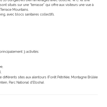
 16 bungalows bien aménagés avec douche, W.C. et une
nt situés sur une “terrasse” qui offre aux visiteurs une vue à
 Terrace Mountains.
, avec blocs sanitaires collectifs.
incipalement 3 activités:
e,
,
de différents sites aux alentours (Forêt Pétrifiée, Montagne Brûlée
ntein, Parc National d’Etosha).