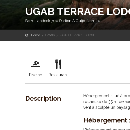
UGAB TERRACE LOD
Farm Landeck 700 Portion A Outjo, Namibia
Home
Hotels
UGAB TERRACE LODGE
Piscine
Restaurant
Hébergement situé à prox
Description
rocheuse de 35 m de haut 
vent a sculpté un paysag
Hébergement 