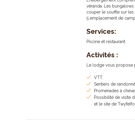
L’hébergement comprend
véranda. Les bungalows so
couper le souffle sur les
5 emplacement de camping
Services:
Piscine et restaurant.
Activités :
Le lodge vous propose pr
VTT,
Sentiers de randonné
Promenades à cheval
Possibilité de visite 
et le site de Twyfelfo