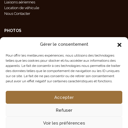
Liaisons aériennes
Location de véhicule
Nous Contacter
PHOTOS
Galeries Photos
Gérer le consentement
Photos Animaux
Photos Paysages
Pour offrir les meilleures expériences, nous utilisons des technologies
Photos Population
telles que les cookies pour stocker et/ou accéder aux informations des
Crédit Photos
appareils. Le fait de consentir à ces technologies nous permettra de traiter
des données telles que le comportement de navigation ou les ID uniques
sur ce site. Le fait de ne pas consentir ou de retirer son consentement
peut avoir un effet négatif sur certaines caractéristiques et fonctions.
CONTACT EN NAMIBIE
Accepter
Tél/Fax : +264 61 220 197
info@tourmalinesafaris.com
Refuser
25 Hoepfner Street, Windhoek, NAMIBIA
Voir les préférences