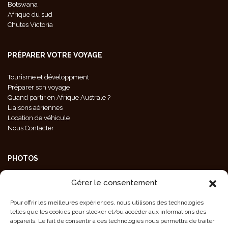
Botswana
Afrique du sud
Chutes Victoria
PRÉPARER VOTRE VOYAGE
Tourisme et développment
Préparer son voyage
Quand partir en Afrique Australe ?
Liaisons aériennes
Location de véhicule
Nous Contacter
PHOTOS
Galeries Photos
Gérer le consentement
Photos Animaux
Photos Paysages
Pour offrir les meilleures expériences, nous utilisons des technologies
Photos Population
telles que les cookies pour stocker et/ou accéder aux informations des
Crédit Photos
appareils. Le fait de consentir à ces technologies nous permettra de traiter