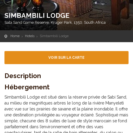
SIMBAMBILI LODGE
Sabi Sand Game Reserve, Kruger Park, 1350, South Africa
Home
Hotels
Simbambili Lodge
VOIR SUR LA CARTE
Description
Hébergement
Simbambili Lodge est situé dans la réserve privée de Sabi Sand,
au milieu de magnifiques arbres le long de la rivière Manyeleti
avec vue sur les prairies de savane et la plaine inondable. Il offre
une destination privilégiée au voyageur éclairé. Sophistiqué mais
simple, chacune des 8 suites de luxe de style marocain se fond
parfaitement dans l’environnement et offre des vues
spectaculaires, tant de la salle de bain attenantes, du salon ou