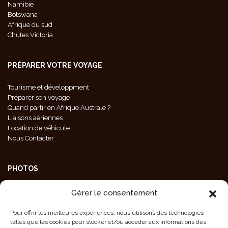
Namibie
Botswana
Afrique du sud
Chutes Victoria
PRÉPARER VOTRE VOYAGE
Tourisme et développment
Préparer son voyage
Quand partir en Afrique Australe ?
Liaisons aériennes
Location de véhicule
Nous Contacter
PHOTOS
Galeries Photos
Gérer le consentement
Photos Animaux
Photos Paysages
Pour offrir les meilleures expériences, nous utilisons des technologies
Photos Population
telles que les cookies pour stocker et/ou accéder aux informations des