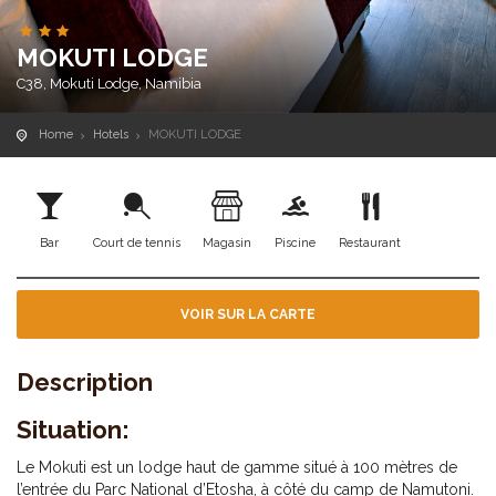
MOKUTI LODGE
C38, Mokuti Lodge, Namibia
Home
Hotels
MOKUTI LODGE
Bar
Court de tennis
Magasin
Piscine
Restaurant
VOIR SUR LA CARTE
Description
Situation:
Le Mokuti est un lodge haut de gamme situé à 100 mètres de
l’entrée du Parc National d’Etosha, à côté du camp de Namutoni.