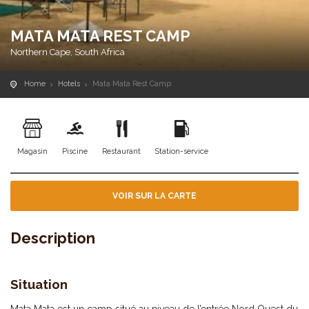
MATA MATA REST CAMP
Northern Cape, South Africa
Home
Hotels
Mata Mata Rest Camp
Magasin
Piscine
Restaurant
Station-service
VOIR SUR LA CARTE
Description
Situation