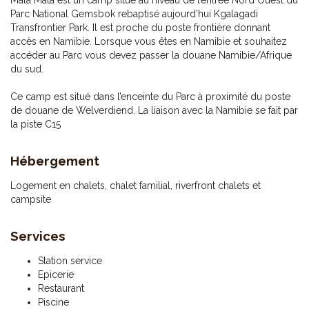
Mata Mata est un camp situé au niveau de l’entrée Nord Ouest du
Parc National Gemsbok rebaptisé aujourd’hui Kgalagadi
Transfrontier Park. Il est proche du poste frontière donnant
accès en Namibie. Lorsque vous êtes en Namibie et souhaitez
accéder au Parc vous devez passer la douane Namibie/Afrique
du sud.
Ce camp est situé dans l’enceinte du Parc à proximité du poste
de douane de Welverdiend. La liaison avec la Namibie se fait par
la piste C15
Hébergement
Logement en chalets, chalet familial, riverfront chalets et
campsite
Services
Station service
Epicerie
Restaurant
Piscine