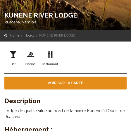
KUNENE RIVER LODGE
Ruacana, Namibia
Home
Hotels
KUNENE RIVER LODGE
Bar
Piscine
Restaurant
VOIR SUR LA CARTE
Description
Lodge de qualité situé au bord de la rivière Kunene à l’Ouest de
Ruacana.
Hébergement :