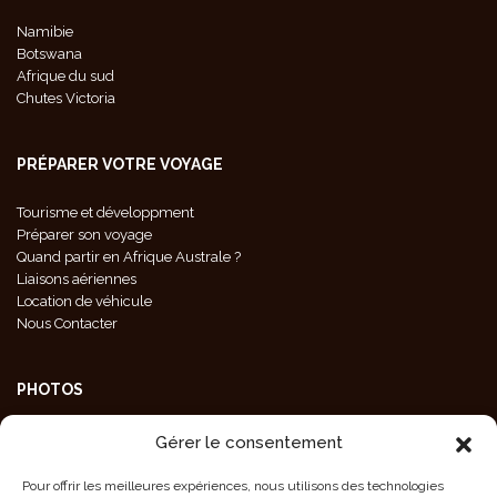
Namibie
Botswana
Afrique du sud
Chutes Victoria
PRÉPARER VOTRE VOYAGE
Tourisme et développment
Préparer son voyage
Quand partir en Afrique Australe ?
Liaisons aériennes
Location de véhicule
Nous Contacter
PHOTOS
Galeries Photos
Gérer le consentement
Photos Animaux
Photos Paysages
Pour offrir les meilleures expériences, nous utilisons des technologies