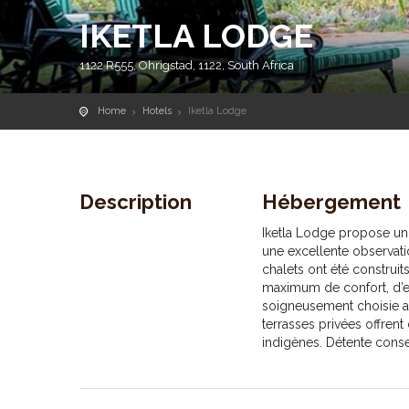
IKETLA LODGE
1122 R555, Ohrigstad, 1122, South Africa
Home
Hotels
Iketla Lodge
Description
Hébergement
Iketla Lodge propose un 
une excellente observati
chalets ont été construit
maximum de confort, d’esp
soigneusement choisie af
terrasses privées offrent 
indigènes. Détente conse