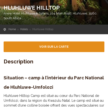
HLUHLUWE HILLTOP
Anew Hotel Hluhluwe & Safaris, 104 Main Road, Hluhluwe, 3960,
South Africa
Home
Hotels
Hluhluwe Hilltop
VOIR SUR LA CARTE
Description
Situation – camp à l’intérieur du Parc National
de Hluhluwe-Umfolozi
Hluhluwe Hilltop Camp est situé au cœur du Parc National de
Umfolozi, dans la région du Kwazulu Natal. Le camp est situé au
sommet d’une colline boisée offrant des vues spectaculaires sur