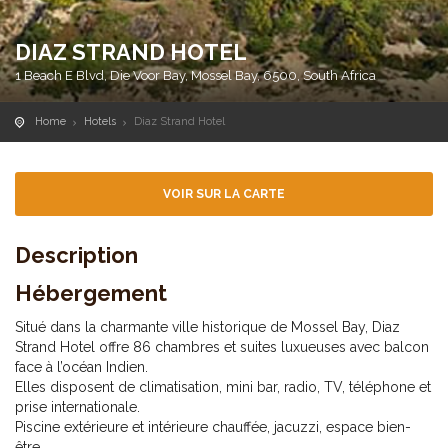
DIAZ STRAND HOTEL
1 Beach E Blvd, Die Voor Bay, Mossel Bay, 6500, South Africa
Home
Hotels
Diaz Strand Hotel
VOIR SUR LA CARTE
Description
Hébergement
Situé dans la charmante ville historique de Mossel Bay, Diaz
Strand Hotel offre 86 chambres et suites luxueuses avec balcon
face à l’océan Indien.
Elles disposent de climatisation, mini bar, radio, TV, téléphone et
prise internationale.
Piscine extérieure et intérieure chauffée, jacuzzi, espace bien-
être.