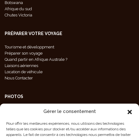
Botswana
Afrique du sud
Chutes Victoria
PRÉPARER VOTRE VOYAGE
Tourisme et développment
Préparer son voyage
Quand partir en Afrique Australe ?
Liaisons aériennes
Location de véhicule
Nous Contacter
PHOTOS
Galeries Photos
Gérer le consentement
Photos Animaux
Photos Paysages
Pour offrir les meilleures expériences, nous utilisons des technologies
Photos Population
telles que les cookies pour stocker et/ou accéder aux informations des
Crédit Photos
appareils. Le fait de consentir à ces technologies nous permettra de traiter