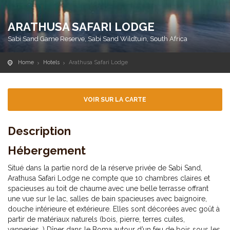
ARATHUSA SAFARI LODGE
Sabi Sand Game Reserve, Sabi Sand Wildtuin, South Africa
Home
Hotels
Arathusa Safari Lodge
VOIR SUR LA CARTE
Description
Hébergement
Situé dans la partie nord de la réserve privée de Sabi Sand,
Arathusa Safari Lodge ne compte que 10 chambres claires et
spacieuses au toit de chaume avec une belle terrasse offrant
une vue sur le lac, salles de bain spacieuses avec baignoire,
douche intérieure et extérieure. Elles sont décorées avec goût à
partir de matériaux naturels (bois, pierre, terres cuites,
vanneries…) Dîner dans le Boma autour d’un feu de bois sous les