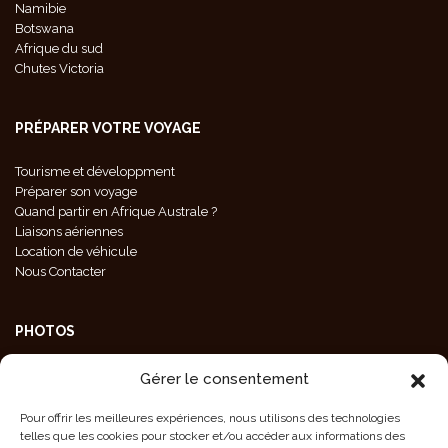
Namibie
Botswana
Afrique du sud
Chutes Victoria
PRÉPARER VOTRE VOYAGE
Tourisme et développment
Préparer son voyage
Quand partir en Afrique Australe ?
Liaisons aériennes
Location de véhicule
Nous Contacter
PHOTOS
Galeries Photos
Gérer le consentement
Photos Animaux
Photos Paysages
Pour offrir les meilleures expériences, nous utilisons des technologies
Photos Population
telles que les cookies pour stocker et/ou accéder aux informations des