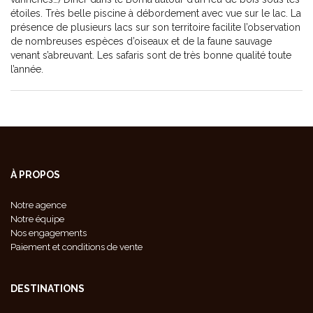
étoiles. Très belle piscine à débordement avec vue sur le lac. La
présence de plusieurs lacs sur son territoire facilite l’observation
de nombreuses espèces d’oiseaux et de la faune sauvage
venant s’abreuvant. Les safaris sont de très bonne qualité toute
l’année.
À PROPOS
Notre agence
Notre équipe
Nos engagements
Paiement et conditions de vente
DESTINATIONS