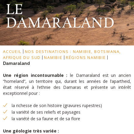
LE
DAMARALAND
ACCUEIL
NOS DESTINATIONS : NAMIBIE, BOTSWANA,
|
AFRIQUE DU SUD
NAMIBIE
RÉGIONS NAMIBIE
|
|
|
Damaraland
Une région incontournable :
le Damaraland est un ancien
“homeland”, un territoire qui, durant les années de l’apartheid,
était réservé à l’ethnie des Damaras et présente un intérêt
exceptionnel pour :
la richesse de son histoire (gravures rupestres)
la variété de ses reliefs et paysages
la variété de sa faune et de sa flore
Une géologie très variée :