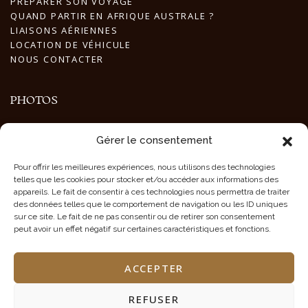
PRÉPARER SON VOYAGE
QUAND PARTIR EN AFRIQUE AUSTRALE ?
LIAISONS AÉRIENNES
LOCATION DE VÉHICULE
NOUS CONTACTER
PHOTOS
GALERIES PHOTOS
Gérer le consentement
PHOTOS ANIMAUX
PHOTOS PAYSAGES
Pour offrir les meilleures expériences, nous utilisons des technologies
PHOTOS POPULATION
telles que les cookies pour stocker et/ou accéder aux informations des
CRÉDIT PHOTOS
appareils. Le fait de consentir à ces technologies nous permettra de traiter
des données telles que le comportement de navigation ou les ID uniques
sur ce site. Le fait de ne pas consentir ou de retirer son consentement
peut avoir un effet négatif sur certaines caractéristiques et fonctions.
CONTACT EN NAMIBIE
ACCEPTER
Tél/Fax : +264 61 220 197
INFO@TOURMALINESAFARIS.COM
REFUSER
25 Hoepfner Street, Windhoek, NAMIBIA