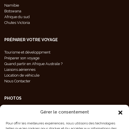
Namibie
Botswana
Afrique du sud
Chutes Victoria
PRÉPARER VOTRE VOYAGE
Tourisme et développment
Préparer son voyage
Quand partir en Afrique Australe ?
Liaisons aériennes
Location de véhicule
Nous Contacter
PHOTOS
Galeries Photos
Gérer le consentement
Photos Animaux
Photos Paysages
Pour offrir les meilleures expériences, nous utilisons des technologies
Photos Population
telles que les cookies pour stocker et/ou accéder aux informations des