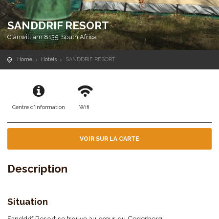
SANDDRIF RESORT
Clanwilliam 8135, South Africa
Home
Hotels
SANDDRIF RESORT
Centre d'information
Wifi
VOIR SUR LA CARTE
Description
Situation