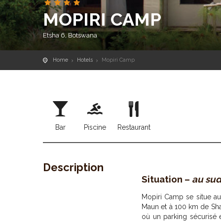
MOPIRI CAMP
Etsha 6, Botswana
Home
Hotels
Mopiri Camp
Bar
Piscine
Restaurant
Description
Situation –
au sud
Mopiri Camp se situe a
Maun et à 100 km de Sha
où un parking sécurisé e