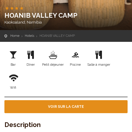
HOANIB VALLEY CAMP
Kaokoaland, Namibia
Home
Hotels
HOANIB VALLEY CAMP
Bar
Dîner
Petit déjeuner
Piscine
Salle à manger
Wifi
VOIR SUR LA CARTE
Description