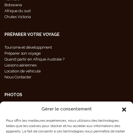
Botswana
Afrique du sud
Chutes Victoria
PRÉPARER VOTRE VOYAGE
Tourisme et développment
Préparer son voyage
Quand partir en Afrique Australe ?
Liaisons aériennes
Location de véhicule
Nous Contacter
PHOTOS
Galeries Photos
Gérer le consentement
Photos Animaux
Photos Paysages
Pour offrir les meilleures expériences, nous utilisons des technologies
Photos Population
telles que les cookies pour stocker et/ou accéder aux informations des
Crédit Photos
appareils. Le fait de consentir à ces technologies nous permettra de traiter