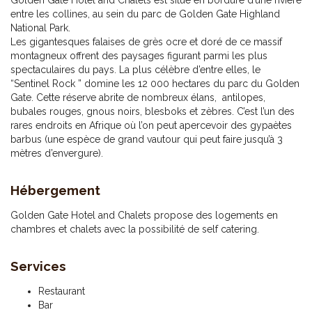
Golden Gate Hotel and Chalets est situé en bordure d’une rivière
entre les collines, au sein du parc de Golden Gate Highland
National Park.
Les gigantesques falaises de grès ocre et doré de ce massif
montagneux offrent des paysages figurant parmi les plus
spectaculaires du pays. La plus célèbre d’entre elles, le
“Sentinel Rock ” domine les 12 000 hectares du parc du Golden
Gate. Cette réserve abrite de nombreux élans, antilopes,
bubales rouges, gnous noirs, blesboks et zèbres. C’est l’un des
rares endroits en Afrique où l’on peut apercevoir des gypaètes
barbus (une espèce de grand vautour qui peut faire jusqu’à 3
mètres d’envergure).
Hébergement
Golden Gate Hotel and Chalets propose des logements en
chambres et chalets avec la possibilité de self catering.
Services
Restaurant
Bar