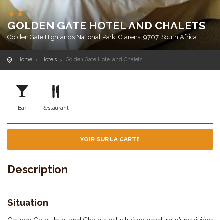
GOLDEN GATE HOTEL AND CHALETS
Golden Gate Highlands National Park, Clarens, 9707, South Africa
Home
Hotels
Golden Gate Hotel and Chalets
Bar
Restaurant
VOIR SUR LA CARTE
Description
Situation