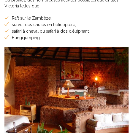
Ou profitez des nombreuses activités possibles aux Chutes
Victoria telles que :
Raft sur le Zambèze,
survol des chutes en hélicoptère,
safari à cheval ou safari à dos d’éléphant,
Bungi jumping…