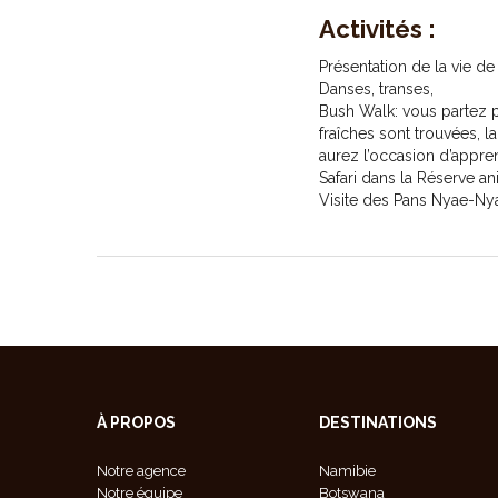
Activités :
Présentation de la vie de
Danses, transes,
Bush Walk: vous partez p
fraîches sont trouvées, 
aurez l’occasion d’appren
Safari dans la Réserve 
Visite des Pans Nyae-Ny
À PROPOS
DESTINATIONS
Notre agence
Namibie
Notre équipe
Botswana