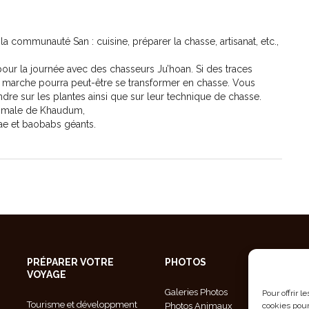
 la communauté San : cuisine, préparer la chasse, artisanat, etc.,
our la journée avec des chasseurs Ju’hoan. Si des traces
la marche pourra peut-être se transformer en chasse. Vous
dre sur les plantes ainsi que sur leur technique de chasse.
animale de Khaudum,
ae et baobabs géants.
PRÉPARER VOTRE
PHOTOS
VOYAGE
Galeries Photos
Pour offrir 
Tourisme et développment
Photos Animaux
cookies pour