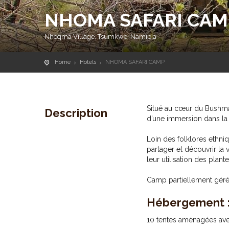
NHOMA SAFARI CAM
Nhoqma Village, Tsumkwe, Namibia
Home
Hotels
NHOMA SAFARI CAMP
Situé au cœur du Bushman
Description
d’une immersion dans la
Loin des folklores ethni
partager et découvrir l
leur utilisation des plan
Camp partiellement géré
Hébergement 
10 tentes aménagées avec