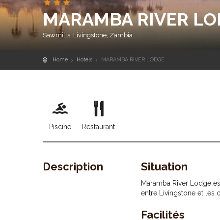
MARAMBA RIVER LO
Sawmills, Livingstone, Zambia
Home
Hotels
MARAMBA RIVER LODGE
Piscine
Restaurant
Description
Situation
Maramba River Lodge est
entre Livingstone et les c
Facilités