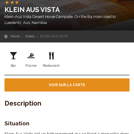
KLEIN AUS VISTA
Klein-Aus Vista Desert Horse Campsite, On the B4 main road to
Luederitz, Aus, Namibia
Home
Hotels
KLEIN AUS VISTA
Bar
Piscine
Restaurant
VOIR SUR LA CARTE
Description
Situation